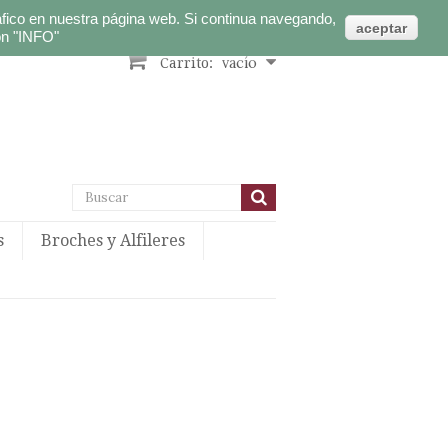
Iniciar sesión
ráfico en nuestra página web. Si continua navegando,
Español
aceptar
"INFO"
ón
vacío
Carrito:
s
Broches y Alfileres