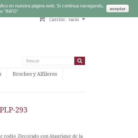
Iniciar sesión
ráfico en nuestra página web. Si continua navegando,
Español
aceptar
"INFO"
ón
vacío
Carrito:
s
Broches y Alfileres
PLP-293
de rodio .Decorado con Ataurique de la