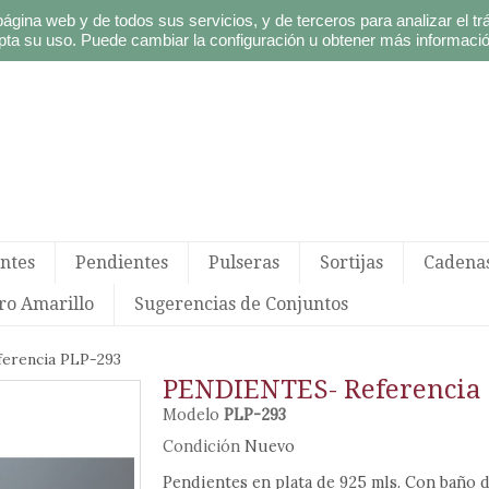
página web y de todos sus servicios, y de terceros para analizar el t
ta su uso. Puede cambiar la configuración u obtener más informaci
ntes
Pendientes
Pulseras
Sortijas
Cadena
ro Amarillo
Sugerencias de Conjuntos
rencia PLP-293
PENDIENTES- Referencia 
Modelo
PLP-293
Condición
Nuevo
Pendientes en plata de 925 mls. Con baño 